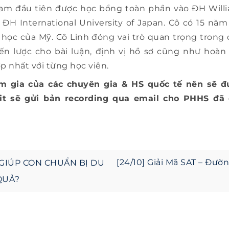
Nam đầu tiên được học bổng toàn phần vào ĐH Willia
 ĐH International University of Japan. Cô có 15 nă
 học của Mỹ. Cô Linh đóng vai trò quan trọng trong 
ến lược cho bài luận, định vị hồ sơ cũng như hoàn 
 nhất với từng học viên.
am gia của các chuyên gia & HS quốc tế nên sẽ đ
t sẽ gửi bản recording qua email cho PHHS đã 
[24/10] Giải Mã SAT – Đư
: GIÚP CON CHUẨN BỊ DU
n
QUẢ?