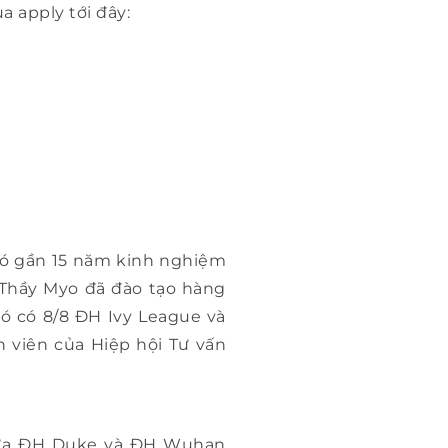
a apply tới đây:
có gần 15 năm kinh nghiệm
. Thầy Myo đã đào tạo hàng
ó có 8/8 ĐH Ivy League và
h viên của Hiệp hội Tư vấn
giữa ĐH Duke và ĐH Wuhan