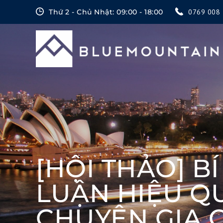
Skip
Thứ 2 - Chủ Nhật: 09:00 - 18:00
0769 008 
to
content
[HỘI THẢO] BÍ
LUẬN HIỆU Q
CHUYÊN GIA 