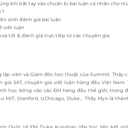
úng khi bắt tay vào chuẩn bị bài luận cá nhân cho mù
y?
n sinh đánh giá bài luận
 viết luận
hưa tốt & đánh giá trực tiếp từ các chuyên gia
g lập viên và Giám đốc học thuật của Summit. Thầy 
n gia SAT, chuyên gia viết luận hàng đầu Việt Nam
nh học bổng vào các ĐH hàng đầu thế giới, trong đ
hư MIT, Stanford, UChicago, Duke… Thầy Myo là thàn
sinh Quốc tế ĐH Duke Kunshan (đại học liên kết 