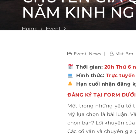
NĂM KINH NG
Home
Event
[HỘI THẢO] BÍ QUYẾT VIẾT LUẬN HIỆU QU
NGHIỆM
Event
,
News
Mkt Bm
Thời gian:
20h Thứ 6 
Hình thức:
Trực tuyế
Hạn cuối nhận đăng k
ĐĂNG KÝ TẠI FORM DƯỚI
Một trong những yếu tố t
Mỹ lựa chọn là bài luận. 
chọn bạn? Lời khuyên của 
Các cố vấn và chuyên gia