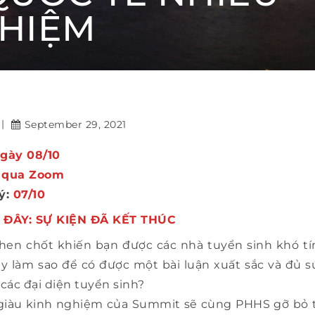
HIỆM
Ả TỪ CÁC CHUYÊN GIA QUỐC TẾ NHIỀU NĂM KINH
September 29, 2021
ngày 08/10
n qua Zoom
ý:
07/10
 ĐÂY: SỰ KIỆN ĐÃ KẾT THÚC
hen chốt khiến bạn được các nhà tuyển sinh khó t
Vậy làm sao để có được một bài luận xuất sắc và đủ
các đại diện tuyển sinh?
 giàu kinh nghiệm của Summit sẽ cùng PHHS gỡ bỏ t