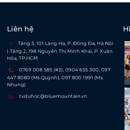
Liên hệ
H
Tầng 3, 101 Láng Hạ, P. Ðống Ða, Hà Nội
| Tầng 2, 198 Nguyễn Thị Minh Khai, P. Xuân
Hòa, TP.HCM
0769 008 585 (#2)
0904 655 300
097
447 8080 (Ms.Quỳnh)
097 800 1991 (Ms.
Nhung)
tvduhoc@bluemountain.vn