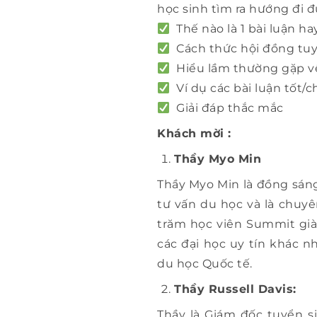
học sinh tìm ra hướng đi đ
Thế nào là 1 bài luận ha
Cách thức hội đồng tuyể
Hiểu lầm thường gặp về
Ví dụ các bài luận tốt/c
Giải đáp thắc mắc
Khách mời :
Thầy Myo Min
Thầy Myo Min là đồng sán
tư vấn du học và là chuyê
trăm học viên Summit già
các đại học uy tín khác n
du học Quốc tế.
Thầy Russell Davis:
Thầy là Giám đốc tuyển 