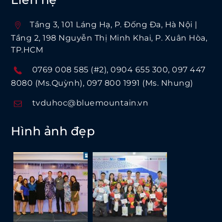
Tầng 3, 101 Láng Hạ, P. Ðống Ða, Hà Nội |
Tầng 2, 198 Nguyễn Thị Minh Khai, P. Xuân Hòa,
TP.HCM
0769 008 585 (#2)
0904 655 300
097 447
8080 (Ms.Quỳnh)
097 800 1991 (Ms. Nhung)
tvduhoc@bluemountain.vn
Hình ảnh đẹp