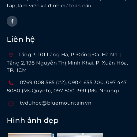
tập, làm việc và định cư toàn cầu.
Liên hệ
Tầng 3, 101 Láng Hạ, P. Ðống Ða, Hà Nội |
Tầng 2, 198 Nguyễn Thị Minh Khai, P. Xuân Hòa,
TP.HCM
0769 008 585 (#2)
0904 655 300
097 447
8080 (Ms.Quỳnh)
097 800 1991 (Ms. Nhung)
tvduhoc@bluemountain.vn
Hình ảnh đẹp