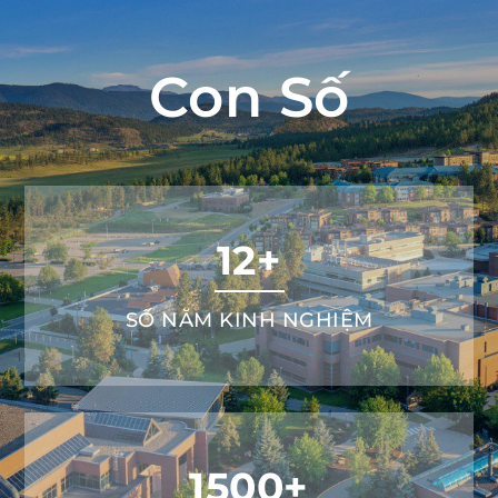
Con Số
12+
SỐ NĂM KINH NGHIỆM
1500+