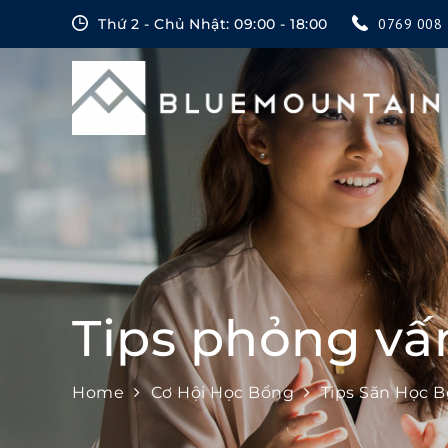
Skip
Thứ 2 - Chủ Nhật: 09:00 - 18:00
0769 008 
to
content
Tips phỏng vấ
Home
Cơ Hội Học Bổng
Tips Săn Học 