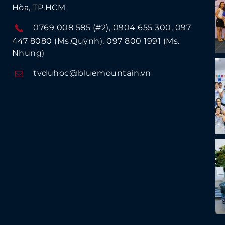
Hòa, TP.HCM
0769 008 585 (#2)
0904 655 300
097
447 8080 (Ms.Quỳnh)
097 800 1991 (Ms.
Nhung)
tvduhoc@bluemountain.vn