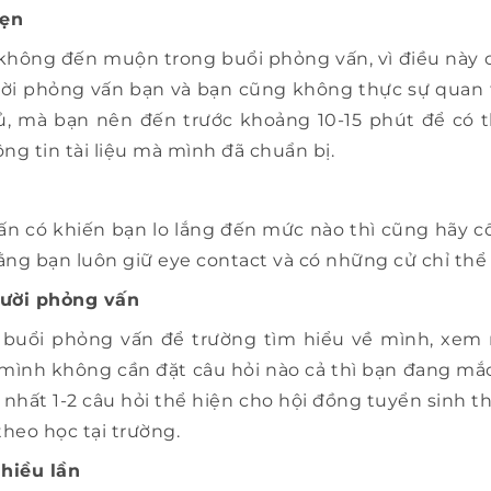
hẹn
không đến muộn trong buổi phỏng vấn, vì điều này c
gười phỏng vấn bạn và bạn cũng không thực sự quan 
, mà bạn nên đến trước khoảng 10-15 phút để có th
ng tin tài liệu mà mình đã chuẩn bị.
n có khiến bạn lo lắng đến mức nào thì cũng hãy cố g
rằng bạn luôn giữ eye contact và có những cử chỉ thể 
gười phỏng vấn
à buổi phỏng vấn để trường tìm hiểu về mình, xem
mình không cần đặt câu hỏi nào cả thì bạn đang mắc 
 nhất 1-2 câu hỏi thể hiện cho hội đồng tuyển sinh 
eo học tại trường.
hiều lần