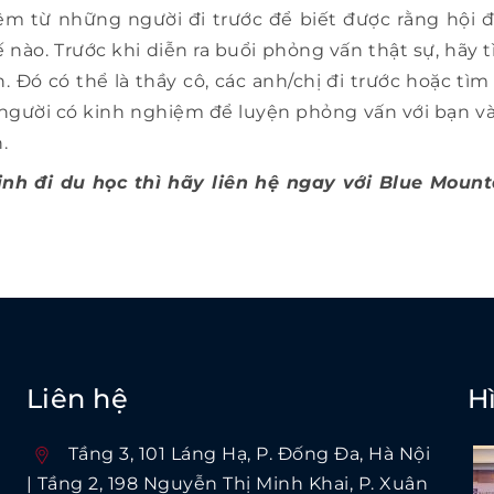
m từ những người đi trước để biết được rằng hội 
 nào. Trước khi diễn ra buổi phỏng vấn thật sự, hãy
 Đó có thể là thầy cô, các anh/chị đi trước hoặc tìm
gười có kinh nghiệm để luyện phỏng vấn với bạn và
.
nh đi du học thì hãy liên hệ ngay với Blue Mount
Liên hệ
H
Tầng 3, 101 Láng Hạ, P. Ðống Ða, Hà Nội
| Tầng 2, 198 Nguyễn Thị Minh Khai, P. Xuân