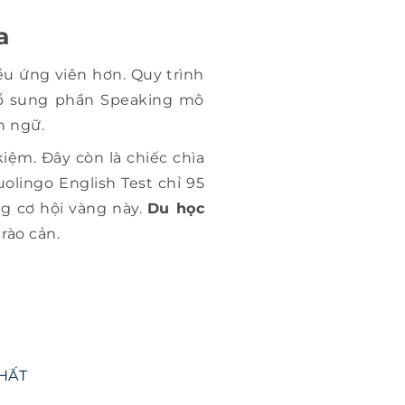
a
ều ứng viên hơn. Quy trình
bổ sung phần Speaking mô
n ngữ.
kiệm. Đây còn là chiếc chìa
uolingo English Test chỉ 95
ng cơ hội vàng này.
Du học
rào cản.
HẤT