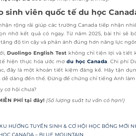
o sinh viên quốc tế du học Canad
hận rộng rãi giúp các trường Canada tiếp nhận nhi
ọn nhờ kết quả có ngay. Từ năm 2025, bài thi sẽ 
tăng độ tin cậy và phản ánh đúng hơn năng lực ngô
ới,
Duolingo English Test
không chỉ tiện lợi và tiết 
 tế hiện thực hóa ước mơ
du học Canada
. Chi phí D
hác, đây là một khoản tiết kiệm đáng kể. Hãy tận dụ
 dễ dàng đến thế. Đừng để chứng chỉ tiếng Anh làm 
y cơ hội chưa?
ỄN PHÍ tại đây!
(Số lượng suất tư vấn có hạn!)
 XU HƯỚNG TUYỂN SINH & CƠ HỘI HỌC BỔNG MỚI N
HỌC CANADA – BLUE MOUNTAIN