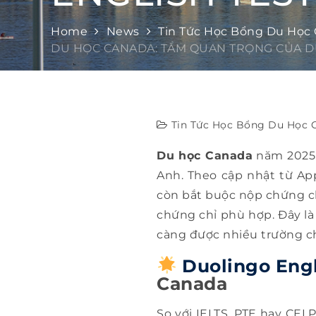
Home
News
Tin Tức Học Bổng Du Học
DU HỌC CANADA: TẦM QUAN TRỌNG CỦA D
Tin Tức Học Bổng Du Học 
Du học Canada
năm 2025 c
Anh. Theo cập nhật từ Ap
còn bắt buộc nộp chứng ch
chứng chỉ phù hợp. Đây là 
càng được nhiều trường c
Duolingo Engl
Canada
So với IELTS, PTE hay CELP