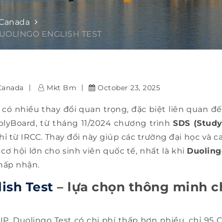
 Canada
UOLINGO ENGLISH TEST
Canada
Mkt Bm
October 23, 2025
ó nhiều thay đổi quan trọng, đặc biệt liên quan đ
plyBoard, từ tháng 11/2024 chương trình
SDS (Study
ỉ từ IRCC. Thay đổi này giúp các trường đại học và c
cơ hội lớn cho sinh viên quốc tế, nhất là khi
Duoling
hấp nhận.
ish Test
– lựa chọn thông minh c
IP, Duolingo Test có chi phí thấp hơn nhiều, chỉ 95 