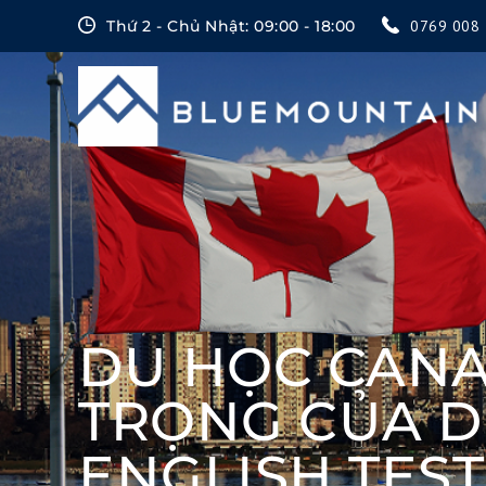
Skip
Thứ 2 - Chủ Nhật: 09:00 - 18:00
0769 008 
to
content
DU HỌC CANA
TRỌNG CỦA 
ENGLISH TEST