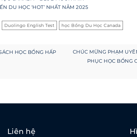
ẾN DU HỌC ‘HOT’ NHẤT NĂM 2025
Duolingo English Test
Học Bổng Du Học Canada
CHÚC MỪNG PHẠM UYÊN
 SÁCH HỌC BỔNG HẤP
PHỤC HỌC BỔNG C
n
Liên hệ
H