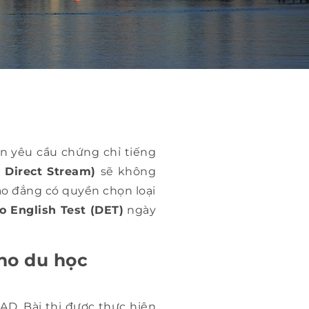
ến yêu cầu chứng chỉ tiếng
 Direct Stream)
sẽ không
ao đẳng có quyền chọn loại
o English Test (DET)
ngày
ho du học
CAD. Bài thi được thực hiện