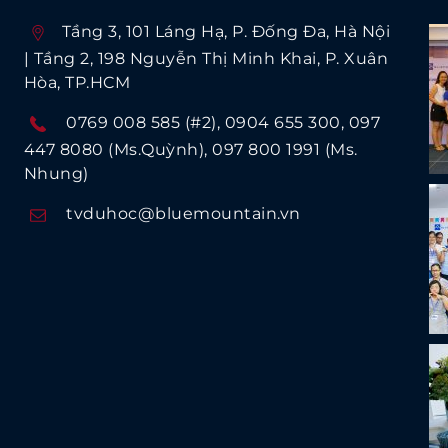
Tầng 3, 101 Láng Hạ, P. Ðống Ða, Hà Nội
| Tầng 2, 198 Nguyễn Thị Minh Khai, P. Xuân
Hòa, TP.HCM
0769 008 585 (#2)
0904 655 300
097
447 8080 (Ms.Quỳnh)
097 800 1991 (Ms.
Nhung)
tvduhoc@bluemountain.vn