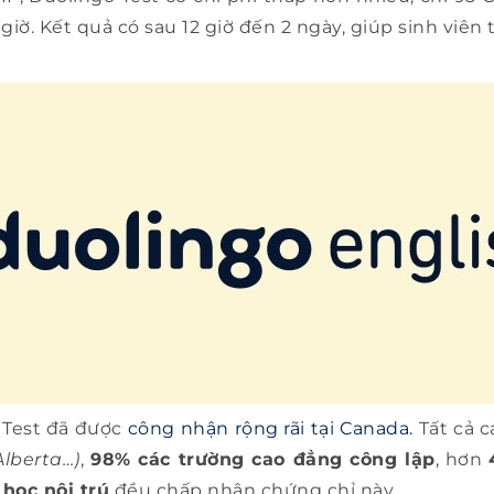
giờ. Kết quả có sau 12 giờ đến 2 ngày, giúp sinh viên 
 Test đã được
công nhận rộng rãi tại Canada.
Tất cả 
Alberta…)
,
98% các trường cao đẳng công lập
, hơn
học nội trú
đều chấp nhận chứng chỉ này.