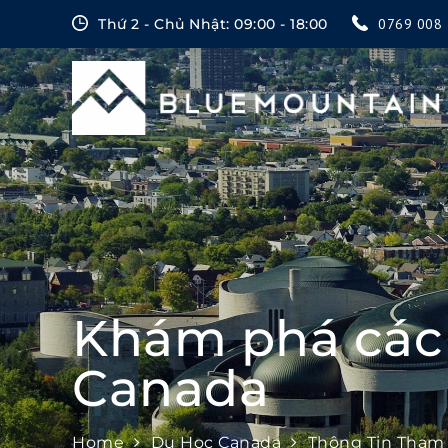
Skip
Thứ 2 - Chủ Nhật: 09:00 - 18:00
0769 008 
to
content
Khám phá các 
Canada
Home
Du Học Canada
Thông Tin Tham