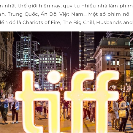
n nhất thế giới hiện nay, quy tụ nhiều nhà làm phim
nh, Trung Quốc, Ấn Độ, Việt Nam… Một số phim nổi 
đến đó là Chariots of Fire, The Big Chill, Husbands a