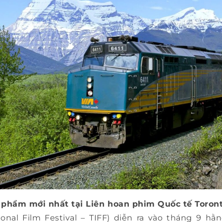
 phẩm mới nhất tại Liên hoan phim Quốc tế Toron
ional Film Festival – TIFF) diễn ra vào tháng 9 h