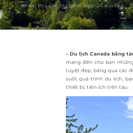
Khám Phá Các Địa Điểm Đẹp Ở Canada
–
Du lịch Canada bằng tà
mang đến cho bạn những 
tuyệt đẹp, băng qua các đ
suốt quá trình du lịch, b
thiết bị, tiện ích trên tàu.