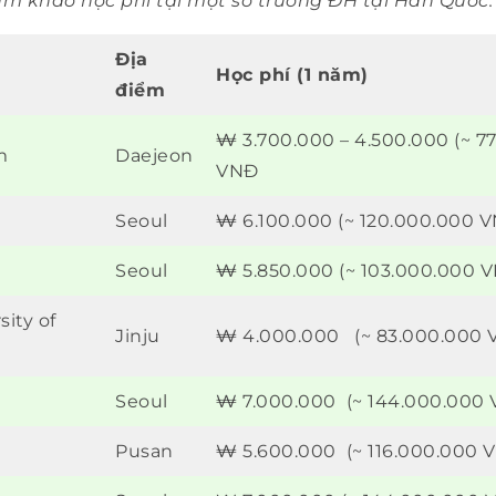
am khảo học phí tại một số trường ĐH tại Hàn Quốc:
Địa
Học phí (1 năm)
điểm
₩ 3.700.000 – 4.500.000 (~ 7
m
Daejeon
VNĐ
Seoul
₩ 6.100.000 (~ 120.000.000 
Seoul
₩ 5.850.000 (~ 103.000.000 
sity of
Jinju
₩ 4.000.000 (~ 83.000.000 
Seoul
₩ 7.000.000 (~ 144.000.000
Pusan
₩ 5.600.000 (~ 116.000.000 