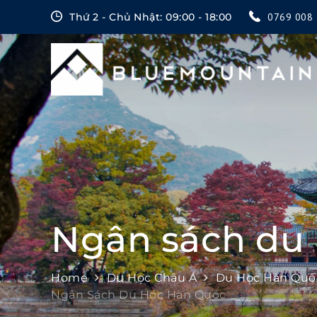
Skip
Thứ 2 - Chủ Nhật: 09:00 - 18:00
0769 008 
to
content
Ngân sách du
Home
Du Học Châu Á
Du Học Hàn Quố
Ngân Sách Du Học Hàn Quốc