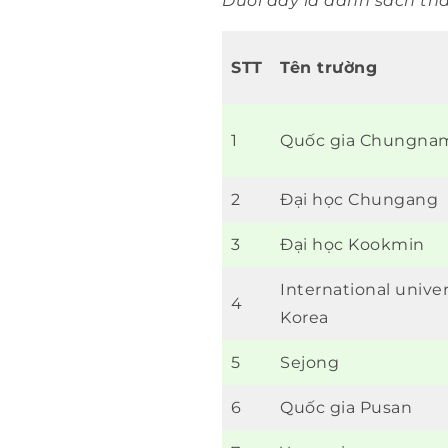
Dưới đây là danh sách th
STT
Tên trường
1
Quốc gia Chungna
2
Đại học Chungang
3
Đại học Kookmin
International univer
4
Korea
5
Sejong
6
Quốc gia Pusan