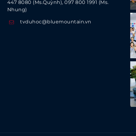
447 8080 (Ms.Quỳnh)
097 800 1991 (Ms.
Nhung)
tvduhoc@bluemountain.vn