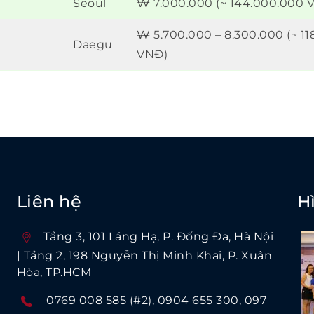
Seoul
₩ 7.000.000 (~ 144.000.000 
₩ 5.700.000 – 8.300.000 (~ 11
Daegu
VNĐ)
Liên hệ
H
Tầng 3, 101 Láng Hạ, P. Ðống Ða, Hà Nội
| Tầng 2, 198 Nguyễn Thị Minh Khai, P. Xuân
Hòa, TP.HCM
0769 008 585 (#2)
0904 655 300
097