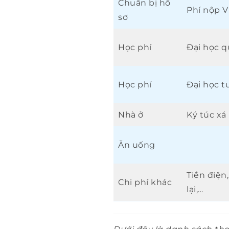
Chuẩn bị hồ
Phí nộp V
sơ
Học phí
Đại học q
Học phí
Đại học t
Nhà ở
Ký túc xá
Ăn uống
Tiền điện,
Chi phí khác
lại,…