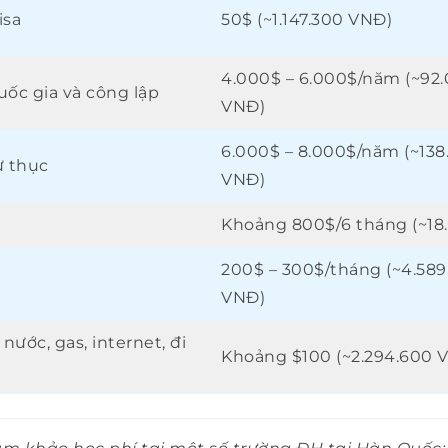
isa
50$ (~1.147.300 VNĐ)
4.000$ – 6.000$/năm (~92
uốc gia và công lập
VNĐ)
6.000$ – 8.000$/năm (~138
ư thục
VNĐ)
Khoảng 800$/6 tháng (~18
200$ – 300$/tháng (~4.589
VNĐ)
 nước, gas, internet, đi
Khoảng $100 (~2.294.600 