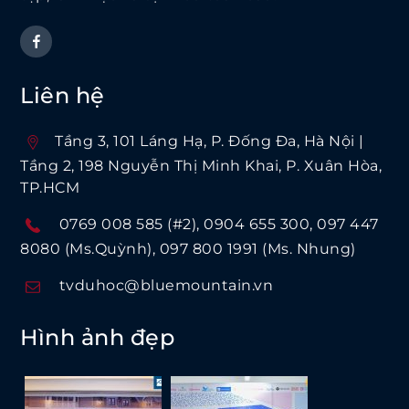
Liên hệ
Tầng 3, 101 Láng Hạ, P. Ðống Ða, Hà Nội |
Tầng 2, 198 Nguyễn Thị Minh Khai, P. Xuân Hòa,
TP.HCM
0769 008 585 (#2)
0904 655 300
097 447
8080 (Ms.Quỳnh)
097 800 1991 (Ms. Nhung)
tvduhoc@bluemountain.vn
Hình ảnh đẹp