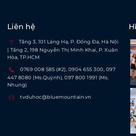
Liên hệ
H
Tầng 3, 101 Láng Hạ, P. Ðống Ða, Hà Nội
| Tầng 2, 198 Nguyễn Thị Minh Khai, P. Xuân
Hòa, TP.HCM
0769 008 585 (#2)
0904 655 300
097
447 8080 (Ms.Quỳnh)
097 800 1991 (Ms.
Nhung)
tvduhoc@bluemountain.vn