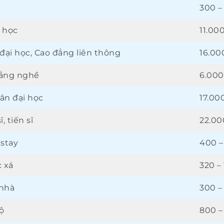
300 –
 học
11.00
 đại học, Cao đẳng liên thông
16.00
ẳng nghề
6.000
ân đại học
17.00
ĩ, tiến sĩ
22.00
stay
400 –
c xá
320 –
nhà
300 –
ộ
800 –