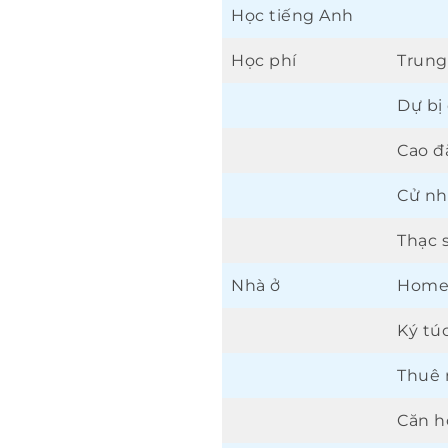
Học tiếng Anh
Học phí
Trung
Dự bị
Cao đ
Cử nh
Thạc s
Nhà ở
Home
Ký tú
Thuê 
Căn h