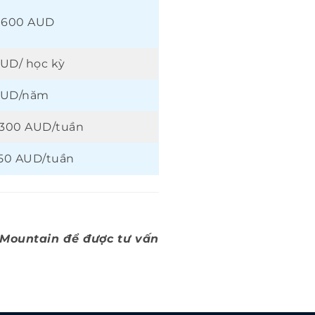
 600 AUD
UD/ học kỳ
AUD/năm
 300 AUD/tuần
150 AUD/tuần
e Mountain để được tư vấn