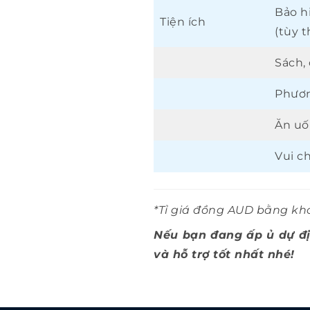
Bảo h
Tiện ích
(tùy t
Sách, 
Phươn
Ăn u
Vui ch
*Tỉ giá đồng AUD bằng k
Nếu bạn đang ấp ủ dự địn
và hỗ trợ tốt nhất nhé!