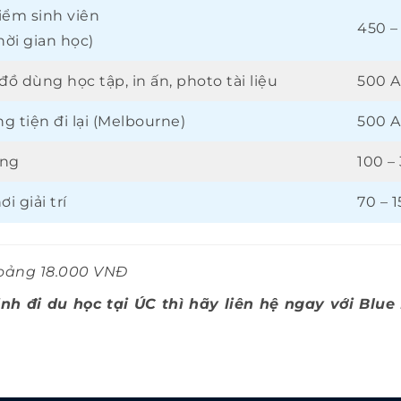
iểm sinh viên
450 –
hời gian học)
đồ dùng học tập, in ấn, photo tài liệu
500 A
g tiện đi lại (Melbourne)
500 
ống
100 –
ơi giải trí
70 – 
hoảng 18.000 VNĐ
h đi du học tại ÚC thì hãy liên hệ ngay với Blu