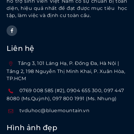
hỗ trợ sinh viên Việt Nam có sự chuẩn bị toàn
diện, hiệu quả nhất để đạt được mục tiêu học
tập, làm việc và định cư toàn cầu.
Liên hệ
Tầng 3, 101 Láng Hạ, P. Ðống Ða, Hà Nội |
Tầng 2, 198 Nguyễn Thị Minh Khai, P. Xuân Hòa,
TP.HCM
0769 008 585 (#2)
0904 655 300
097 447
8080 (Ms.Quỳnh)
097 800 1991 (Ms. Nhung)
tvduhoc@bluemountain.vn
Hình ảnh đẹp