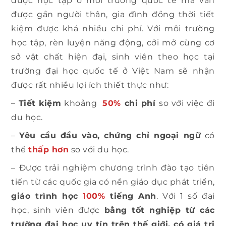
được học tập ở môi trường quốc tế mà vẫn
được gần người thân, gia đình đồng thời tiết
kiệm được khá nhiều chi phí. Với môi trường
học tập, rèn luyện năng động, cởi mở cùng cơ
sở vật chất hiện đại, sinh viên theo học tại
trường đại học quốc tế ở Việt Nam sẽ nhận
được rất nhiều lợi ích thiết thực như:
–
Tiết kiệm
khoảng
50%
chi phí
so với việc đi
du học.
–
Yêu cầu đầu vào, chứng chỉ ngoại ngữ
có
thể
thấp hơn
so với du học.
– Được trải nghiệm chương trình đào tạo tiên
tiến từ các quốc gia có nền giáo dục phát triển,
giáo trình học
100%
tiếng Anh
. Với 1 số đại
học, sinh viên được
bằng tốt nghiệp từ các
trường đại học uy tín trên thế giới, có giá trị