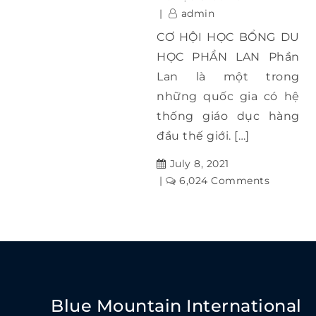
admin
CƠ HỘI HỌC BỔNG DU
HỌC PHẦN LAN Phần
Lan là một trong
những quốc gia có hệ
thống giáo dục hàng
đầu thế giới. […]
July 8, 2021
on
6,024 Comments
Cơ
hội
học
bổng
du
học
Phần
Blue Mountain International
Lan