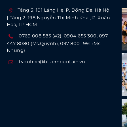
Tầng 3, 101 Láng Hạ, P. Ðống Ða, Hà Nội
| Tầng 2, 198 Nguyễn Thị Minh Khai, P. Xuân
Hòa, TP.HCM
0769 008 585 (#2)
0904 655 300
097
447 8080 (Ms.Quỳnh)
097 800 1991 (Ms.
Nhung)
tvduhoc@bluemountain.vn