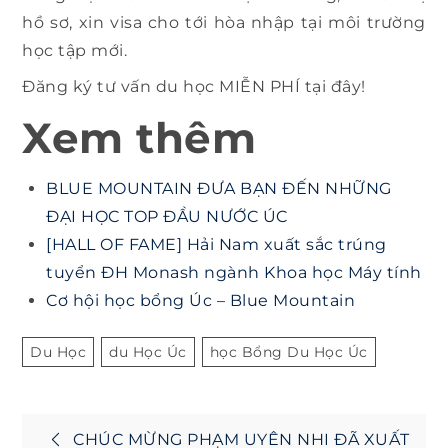
hồ sơ, xin visa cho tới hòa nhập tại môi trường
học tập mới.
Đăng ký tư vấn du học MIỄN PHÍ tại đây!
Xem thêm
BLUE MOUNTAIN ĐƯA BẠN ĐẾN NHỮNG
ĐẠI HỌC TOP ĐẦU NƯỚC ÚC
[HALL OF FAME] Hải Nam xuất sắc trúng
tuyển ĐH Monash ngành Khoa học Máy tính
Cơ hội học bổng Úc – Blue Mountain
Du Học
Du Học Úc
Học Bổng Du Học Úc
Post
CHÚC MỪNG PHẠM UYÊN NHI ĐÃ XUẤT