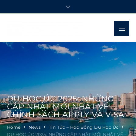
Skip
to
content
Menu
Blue
Chuẩn bị toàn diện,
Mountain
du học năm châu!
DU HỌC ÚC 2025: NHỮNG
CẬP NHẬT MỚI NHẤT VỀ
CHÍNH SÁCH APPLY VÀ VISA
Home
News
Tin Tức – Học Bổng Du Học Úc
DU HỌC ÚC 2025: NHỮNG CẬP NHẬT MỚI NHẤT VỀ