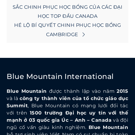
navigation
SẮC CHINH PHỤC HỌC BỔNG CỦA CÁC ĐẠI
HỌC TOP ĐẦU CANADA
HÉ LỘ BÍ QUYẾT CHINH PHỤC HỌC BỔNG
CAMBRIDGE
Blue Mountain International
Blue Mountain
được thành lập vào năm
2015
và là
công ty thành viên của tổ chức giáo dục
Summit
, Blue Mountain có mạng lưới đối tác
với trên
1500 trường Đại học uy tín với thế
mạnh ở 03 quốc gia Úc – Anh – Canada
và đội
ngũ cố vấn giàu kinh nghiệm.
Blue Mountain
hỗ trợ sinh viên Việt Nam có sự chuẩn bị toàn