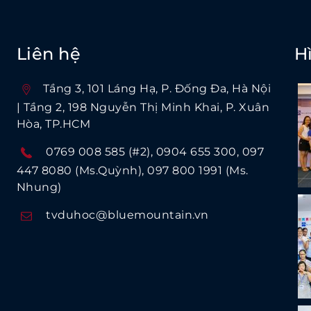
Liên hệ
H
Tầng 3, 101 Láng Hạ, P. Ðống Ða, Hà Nội
| Tầng 2, 198 Nguyễn Thị Minh Khai, P. Xuân
Hòa, TP.HCM
0769 008 585 (#2)
0904 655 300
097
447 8080 (Ms.Quỳnh)
097 800 1991 (Ms.
Nhung)
tvduhoc@bluemountain.vn